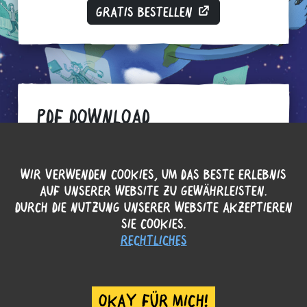
GRATIS BESTELLEN
PDF DOWNLOAD
ODER NOCH EINFACHER: DIREKT DIE DIGITALE
AUSGABE HERUNTERLADEN.
WIR VERWENDEN COOKIES, UM DAS BESTE ERLEBNIS
AUF UNSERER WEBSITE ZU GEWÄHRLEISTEN.
DURCH DIE NUTZUNG UNSERER WEBSITE AKZEPTIEREN
LEICHT [~5MB]
SIE COOKIES.
HOCHAUFLÖSENDES [~10MB]
RECHTLICHES
DRUCKVERSION [~30MB]
OKAY FÜR MICH!