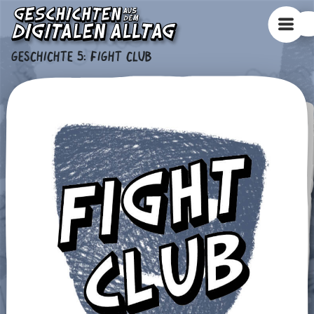
GESCHICHTE 5
:
FIGHT CLUB
ERFAHRE MEHR, LIES UNSERE TIPPS UND INFOS
TIPPS
KURZ GESAGT
ODER GEH DIREKT ZUR NÄCHSTEN GESCHICHTE