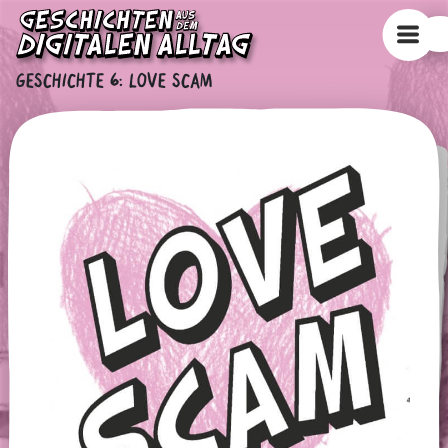
GESCHICHTE 6
:
LOVE SCAM
ERFAHRE MEHR, LIES UNSERE TIPPS UND INFOS
TIPPS
KURZ GESAGT
ODER GEH DIREKT ZUR NÄCHSTEN GESCHICHTE