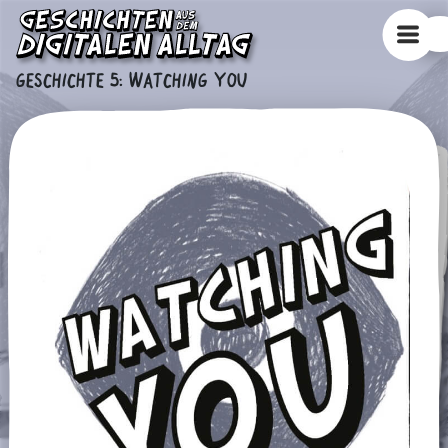
GESCHICHTE 5
:
WATCHING YOU
ERFAHRE MEHR, LIES UNSERE TIPPS UND INFOS
TIPPS
KURZ GESAGT
ODER GEH DIREKT ZUR NÄCHSTEN GESCHICHTE