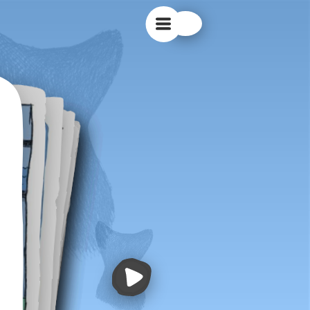
D INFOS
T
E